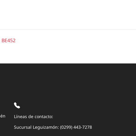
o BE452
uén
Líneas de contacto:
Sucursal Leguizamón: (0299) 443-7278