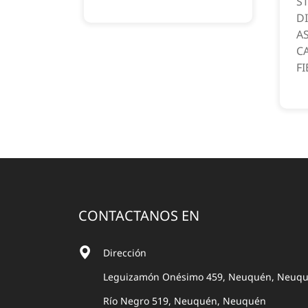
ST
D
A
C
FI
CONTACTANOS EN
Dirección
Leguizamón Onésimo 459, Neuquén, Neuq
Río Negro 519, Neuquén, Neuquén