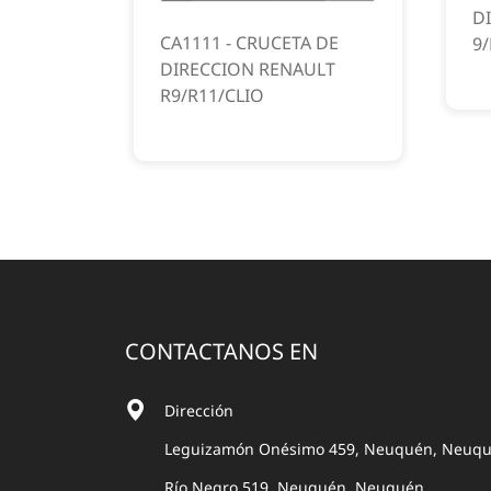
D
CA1111 - CRUCETA DE
9/
DIRECCION RENAULT
R9/R11/CLIO
CONTACTANOS EN
Dirección
Leguizamón Onésimo 459, Neuquén, Neuq
Río Negro 519, Neuquén, Neuquén