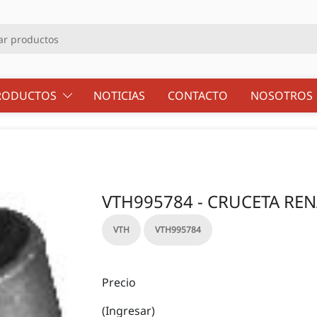
RODUCTOS
NOTICIAS
CONTACTO
NOSOTRO
VTH995784 - CRUCETA RENA
VTH
VTH995784
Precio
(Ingresar)