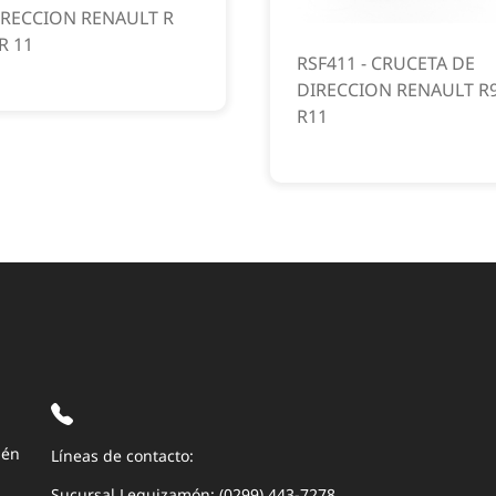
IRECCION RENAULT R
R 11
RSF411 - CRUCETA DE
DIRECCION RENAULT R
R11
uén
Líneas de contacto:
Sucursal Leguizamón: (0299) 443-7278