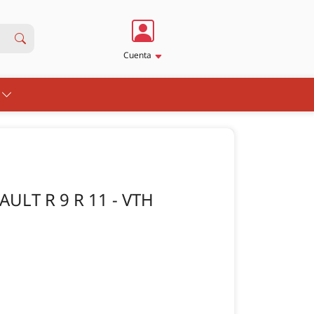
Cuenta
S
ULT R 9 R 11 - VTH